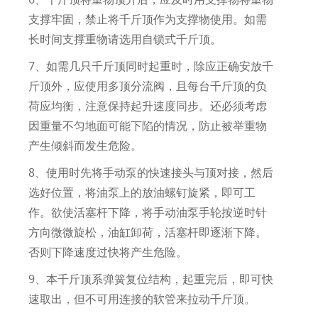
支撑牢固，禁止将千斤顶作为支撑物使用。如需
长时间支撑重物请选用自锁式千斤顶。
7、如需几只千斤顶同时起重时，除应正确安放千
斤顶外，应使用多顶分流阀，且每台千斤顶的负
荷应均衡，注意保持起升速度同步。还必须考虑
因重量不匀地面可能下陷的情况，防止被举重物
产生倾斜而发生危险。
8、使用时先将手动泵的快速接头与顶对接，然后
选好位置，将油泵上的放油螺钉旋紧，即可工
作。欲使活塞杆下降，将手动油泵手轮按逆时针
方向微微旋松，油缸卸荷，活塞杆即逐渐下降。
否则下降速度过快将产生危险。
9、本千斤顶系弹簧复位结构，起重完后，即可快
速取出，但不可用连接的软管来拉动千斤顶。