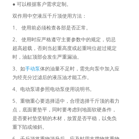
● 可以根据客户需求定制。
双作用中空液压千斤顶使用方法：
1、 使用前必须检查各部是否正常。
2、 使用时应严格遵守主要参数中的规定，切忌
超高超载，否则当起重高度或起重吨位超过规定
时，油缸顶部会发生严重漏油。
3、如
手动泵
体的油量不足时，需先向泵中加入应
为经充分过滤后的液压油才能工作。
4、电动泵请参照电动泵使用说明书。
5、重物重心要选择适中，合理选择千斤顶的着力
点，底面要垫平，同时要考虑到地面软硬条件，
是否要衬垫坚韧的木材，放置是否平稳，以免负
重下陷或倾斜。
6、千斤顶将重物顶升后，应及时用支撑物将重物