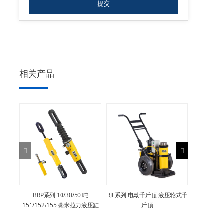
相关产品
BRP系列 10/30/50 吨
RJI 系列 电动千斤顶 液压轮式千
PGM
151/152/155 毫米拉力液压缸
斤顶