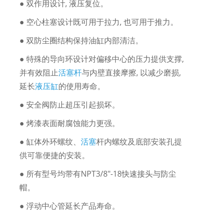
● 双作用设计, 液压复位。
● 空心柱塞设计既可用于拉力, 也可用于推力。
● 双防尘圈结构保持油缸内部清洁。
● 特殊的导向环设计对偏移中心的压力提供支撑,
并有效阻止
活塞杆
与内壁直接摩擦, 以减少磨损,
延长
液压缸
的使用寿命。
● 安全阀防止超压引起损坏。
● 烤漆表面耐腐蚀能力更强。
● 缸体外环螺纹、
活塞
杆内螺纹及底部安装孔提
供可靠便捷的安装。
● 所有型号均带有NPT3/8"-18快速接头与防尘
帽。
● 浮动中心管延长产品寿命。