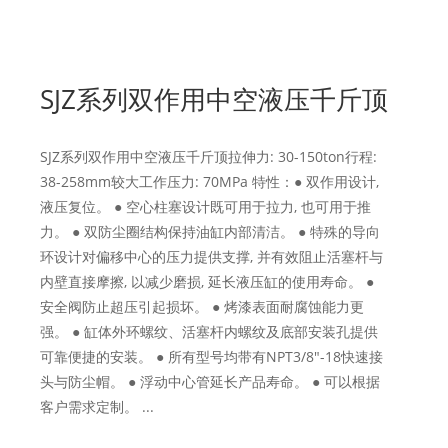
SJZ系列双作用中空液压千斤顶
SJZ系列双作用中空液压千斤顶拉伸力: 30-150ton行程:
38-258mm较大工作压力: 70MPa 特性：● 双作用设计,
液压复位。 ● 空心柱塞设计既可用于拉力, 也可用于推
力。 ● 双防尘圈结构保持油缸内部清洁。 ● 特殊的导向
环设计对偏移中心的压力提供支撑, 并有效阻止活塞杆与
内壁直接摩擦, 以减少磨损, 延长液压缸的使用寿命。 ●
安全阀防止超压引起损坏。 ● 烤漆表面耐腐蚀能力更
强。 ● 缸体外环螺纹、活塞杆内螺纹及底部安装孔提供
可靠便捷的安装。 ● 所有型号均带有NPT3/8"-18快速接
头与防尘帽。 ● 浮动中心管延长产品寿命。 ● 可以根据
客户需求定制。 ...