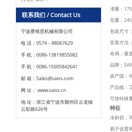
净重：175
联系我们 / Contact Us
毛重：245
宁波赛维思机械有限公司
包装尺寸：1
安装方法
电 话：0574－88067629
布局：垂
手 机：0086-13819855082
品牌：SAI
手 机：0086-15005842641
原产国：
邮 箱：Sales@saivs.com
产品线：
网 址： www.saivs.cn
可按特殊
地 址：浙江省宁波市鄞州区云龙镇
特征
云彩路626号
冷斜切，
易于设置