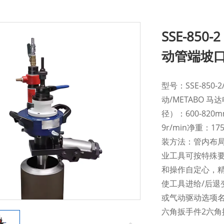
SSE-850
动管端坡
型号：SSE-850-2
动/METABO 马
径）：600-820
9r/min净重：1
装方法：管内布局
业工具可按特殊
和操作自定心，
使工具进给/后
或气动驱动选项名
六角扳手件2六角扳