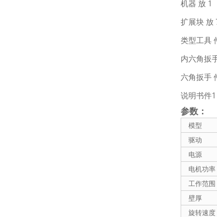
机器 放 1
扩展块 放 
类型工具 件
内六角扳手
六角扳手 件
说明书件1
参数：
模型
驱动
电源
电机功率
工作范围
壁厚
旋转速度