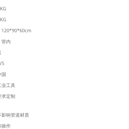
KG
KG
20*90*60cm
：管内
直
VS
中国
工业工具
要求定制
不影响管道材质
和操作