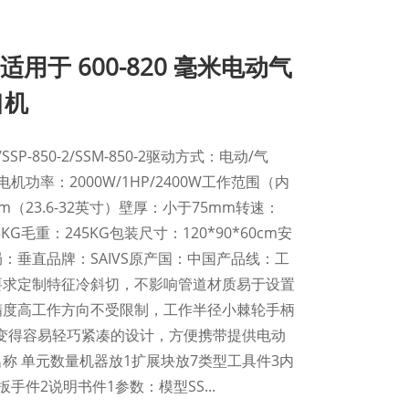
-2 适用于 600-820 毫米电动气
口机
/SSP-850-2/SSM-850-2驱动方式：电动/气
达电机功率：2000W/1HP/2400W工作范围（内
mm（23.6-32英寸）壁厚：小于75mm转速：
75KG毛重：245KG包装尺寸：120*90*60cm安
：垂直品牌：SAIVS原产国：中国产品线：工
要求定制特征冷斜切，不影响管道材质易于设置
精度高工作方向不受限制，工作半径小棘轮手柄
退变得容易轻巧紧凑的设计，方便携带提供电动
称 单元数量机器放1扩展块放7类型工具件3内
手件2说明书件1参数：模型SS...