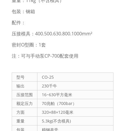
重量：11kg（不含模具）
包装：钢箱
配件：
压接模具：400.500.630.800.1000mm²
密封O型圈：1套
注：可与手动泵CP-700配套使用
型号
CO-25
输出
230千牛
压接范围
16~630平方毫米
额定压力
70兆帕（700bar）
方面
320×88×120毫米
重量
5.3kg(不含模具)
包装
精钢表壳