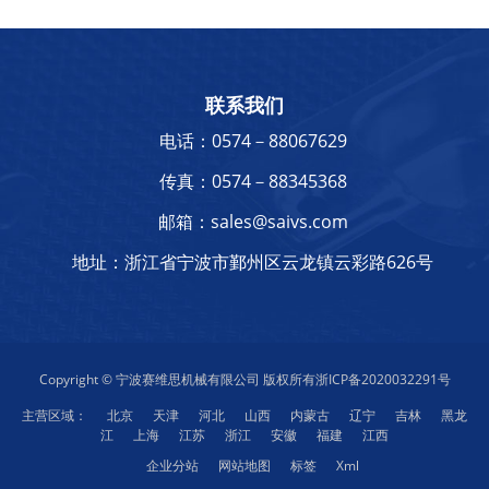
联系我们
电话：0574－88067629
传真：0574－88345368
邮箱：sales@saivs.com
地址：浙江省宁波市鄞州区云龙镇云彩路626号
Copyright © 宁波赛维思机械有限公司 版权所有
浙ICP备2020032291号
主营区域：
北京
天津
河北
山西
内蒙古
辽宁
吉林
黑龙
江
上海
江苏
浙江
安徽
福建
江西
企业分站
网站地图
标签
Xml