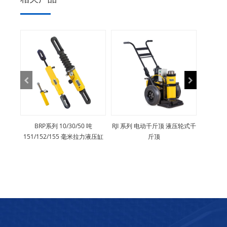
BRP系列 10/30/50 吨
RJI 系列 电动千斤顶 液压轮式千
PGM
151/152/155 毫米拉力液压缸
斤顶