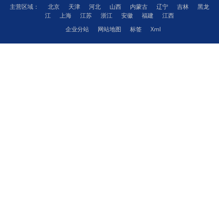
主营区域：
北京
天津
河北
山西
内蒙古
辽宁
吉林
黑龙
江
上海
江苏
浙江
安徽
福建
江西
企业分站
网站地图
标签
Xml