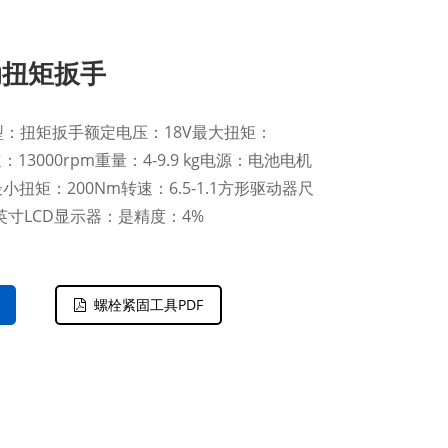
气动扭矩扳手
类型：扭矩扳手额定电压：18V最大扭矩：
：13000rpm重量：4-9.9 kg电源：电池电机
扭矩：200Nm转速：6.5-1.1方形驱动器尺
1.5“英寸LCD显示器：是精度：4%
螺栓紧固工具PDF