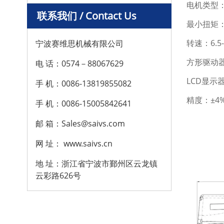
电机类型
联系我们 / Contact Us
最小扭矩：
转速：6.5-
宁波赛维思机械有限公司
方形驱动器尺
电 话：0574－88067629
LCD显示
手 机：0086-13819855082
精度：±4
手 机：0086-15005842641
邮 箱：Sales@saivs.com
网 址： www.saivs.cn
地 址：浙江省宁波市鄞州区云龙镇
云彩路626号