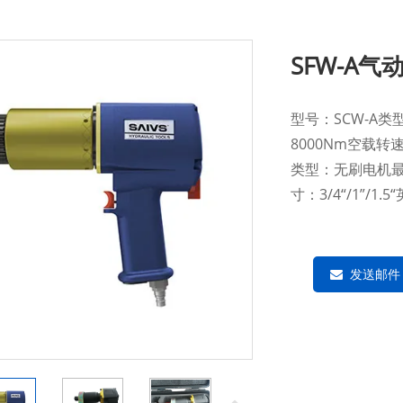
SFW-A
型号：SCW-A
8000Nm空载转速
类型：无刷电机最小
寸：3/4“/1”/
发送邮件