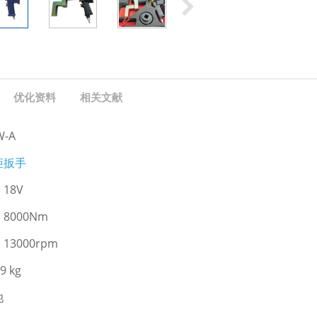
优化资料
相关文献
-A
矩扳手
18V
8000Nm
3000rpm
9 kg
池