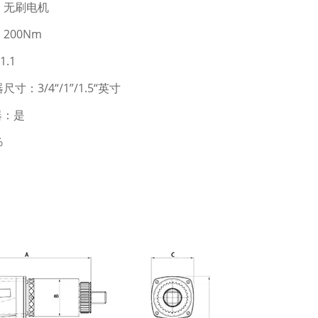
：无刷电机
200Nm
1.1
寸：3/4“/1”/1.5“英寸
器：是
%