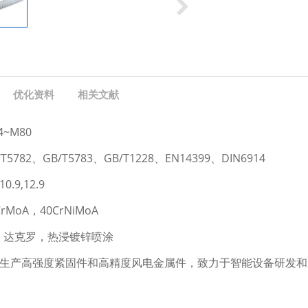
优化资料
相关文献
~M80
5782、GB/T5783、GB/T1228、EN14399、DIN6914
0.9,12.9
rMoA，40CrNiMoA
：达克罗，热浸镀锌喷涂
S专业生产高强度紧固件和高精度风电金属件，致力于智能设备研发