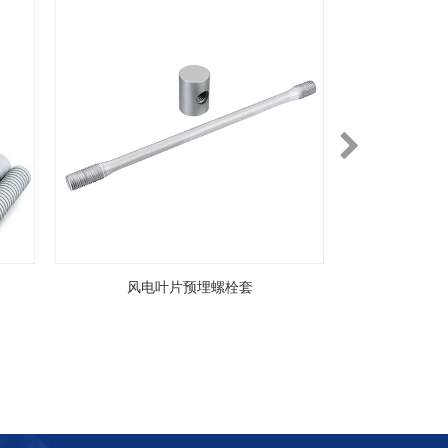
风电叶片预埋螺栓套
风电