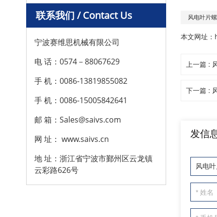
联系我们 / Contact Us
风电叶片
本文网址：
宁波赛维思机械有限公司
电 话：0574－88067629
上一篇 :
手 机：0086-13819855082
下一篇 :
手 机：0086-15005842641
邮 箱：Sales@saivs.com
发信
网 址： www.saivs.cn
地 址：浙江省宁波市鄞州区云龙镇
云彩路626号