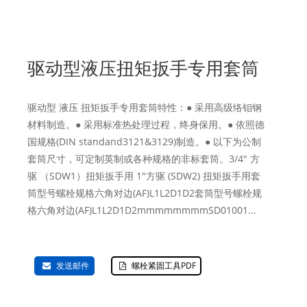
驱动型液压扭矩扳手专用套筒
驱动型 液压 扭矩扳手专用套筒特性：● 采用高级络钼钢
材料制造。● 采用标准热处理过程，终身保用。● 依照德
国规格(DIN standand3121&3129)制造。● 以下为公制
套筒尺寸，可定制英制或各种规格的非标套筒。3/4" 方
驱 （SDW1）扭矩扳手用 1"方驱 (SDW2) 扭矩扳手用套
筒型号螺栓规格六角对边(AF)L1L2D1D2套筒型号螺栓规
格六角对边(AF)L1L2D1D2mmmmmmmmSD01001...
发送邮件
螺栓紧固工具PDF