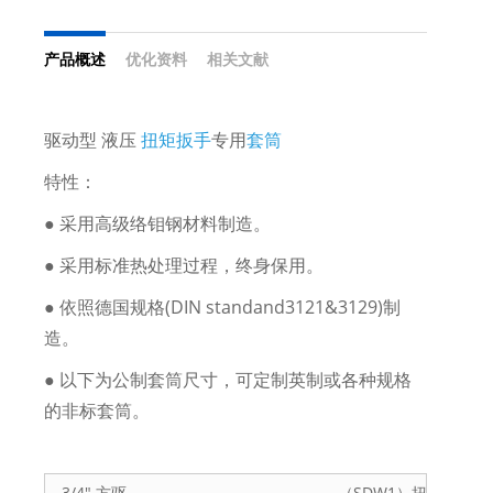
产品概述
优化资料
相关文献
驱动型 液压
扭矩扳手
专用
套筒
特性：
● 采用高级络钼钢材料制造。
● 采用标准热处理过程，终身保用。
● 依照德国规格(DIN standand3121&3129)制
造。
● 以下为公制套筒尺寸，可定制英制或各种规格
的非标套筒。
3/4" 方驱 （SDW1）扭矩扳手用