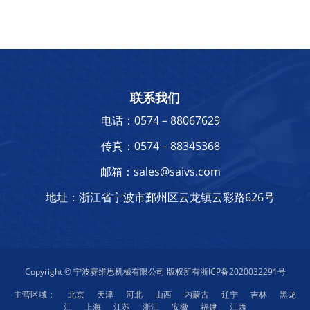
联系我们
电话：0574－88067629
传真：0574－88345368
邮箱：sales@saivs.com
地址：浙江省宁波市鄞州区云龙镇云彩路626号
Copyright © 宁波赛维思机械有限公司 版权所有
浙ICP备2020032291号
主营区域：
北京
天津
河北
山西
内蒙古
辽宁
吉林
黑龙
江
上海
江苏
浙江
安徽
福建
江西