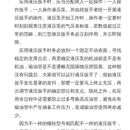
应用液压扳手时，应当分配两人一起操作：一人操
作扳手，一人操作液压泵。并由持扳手者统一开展液
压扳手的操作。液压泵开始工作时，操作者一定要时
时刻刻观查注意液压泵的气压表标值，若数值超过正
常的范畴，则
三型液压扳手
务必立刻停用，并立即报
障。
应用液压扳手时务必放到一个固定不动表面，寻找
稳定的支撑点后，再度确定液压泵的机油箱是不是有
机油，输油管是不是通畅无阻隔物压挤阻塞。这种都
没有问题后，大家就可以运行液压扳手了，假如液压
扳手发生显著的发抖，那麼一定要马上终止充压，再
次调节液压扳手的确定部位和支点。除此之外，在应
用全过程中还需要防止过多弯曲高压油管，避免在有
输油管中产生储备工作压力，造成输油管使用寿命减
少。
因为不一样的螺栓型号相匹配不一样的液压扳手，