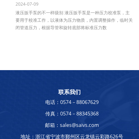
2024-07-09
液压扳手泵的不一样级别 液压扳手泵是一种压力校准泵，主
要用于校准工作，以液体为压力物质，内置调整操作，临时关
闭管道压力，根据导管和旋转底部将标准压力数
联系我们
电话：0574－88067629
传真：0574－88345368
邮箱：sales@saivs.com
地址：浙江省宁波市鄞州区云龙镇云彩路626号